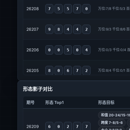
26208
7
5
5
7
0
万位:7/8 千位:5/3 百
26205
0
1
0
1
3
26207
9
8
4
4
2
万位:9/3 千位:8/6 百
26204
0
4
4
1
1
26206
0
0
5
0
4
万位:0/3 千位:0/4 百
26205
8
0
6
7
2
万位:8/4 千位:0/1 百
26203
0
1
0
1
3
形态影子对比
26204
8
0
5
7
2
万位:8/9 千位:0/1 百
期号
形态 Top1
形态目标
26203
7
5
6
7
0
万位:7/9 千位:5/8 百
和值 20-24/15-1
跨度 7-8/5-6
26202
1
1
1
1
3
26209
6
0
2
7
7