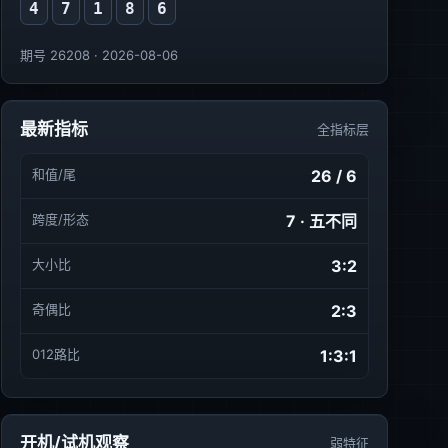
4
7
1
8
6
期号 26208 · 2026-08-06
最新指标
全指标层
和值/尾
26 / 6
跨度/形态
7 · 五不同
大小比
3:2
奇偶比
2:3
012路比
1:3:1
开机/试机观察
弱特征