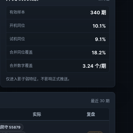
有效样本
340 期
开机同位
10.1%
试机同位
9.1%
合并同位覆盖
18.2%
合并数字覆盖
3.24 个/期
仅进入影子弱特征，不影响正式推送。
最近 30 期
实际
复盘
防守 55879