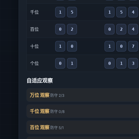
千位
1
5
1
5
4
百位
0
2
0
2
4
十位
1
0
1
0
7
个位
0
1
0
1
3
自适应观察
万位 观察
防守 2/3
千位 观察
防守 0/8
百位 观察
防守 5/1