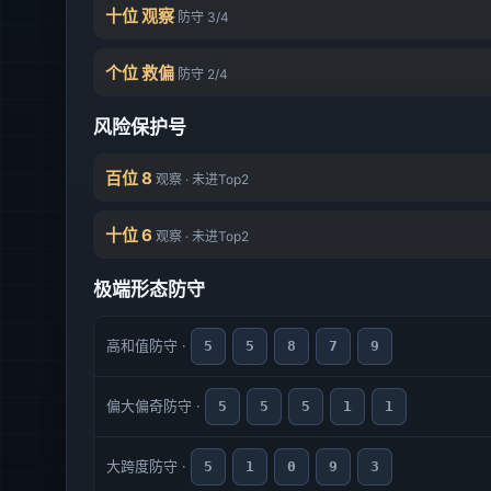
十位 观察
防守 3/4
个位 救偏
防守 2/4
风险保护号
百位 8
观察 · 未进Top2
十位 6
观察 · 未进Top2
极端形态防守
高和值防守 ·
5
5
8
7
9
偏大偏奇防守 ·
5
5
5
1
1
大跨度防守 ·
5
1
0
9
3