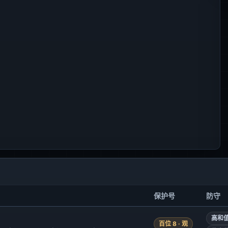
保护号
防守
高和值
百位 8 · 观